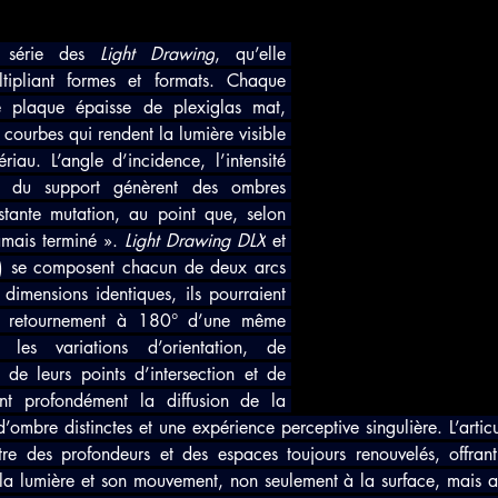
a série des 
Light Drawing
, qu’elle 
ipliant formes et formats. Chaque 
plaque épaisse de plexiglas mat, 
 courbes qui rendent la lumière visible 
iau. L’angle d’incidence, l’intensité 
re du support génèrent des ombres 
tante mutation, au point que, selon 
jamais terminé ». 
Light Drawing DLX
 et 
 se composent chacun de deux arcs 
dimensions identiques, ils pourraient 
le retournement à 180° d’une même 
 les variations d’orientation, de 
 de leurs points d’intersection et de 
ent profondément la diffusion de la 
’ombre distinctes et une expérience perceptive singulière. L’articu
ître des profondeurs et des espaces toujours renouvelés, offrant 
 la lumière et son mouvement, non seulement à la surface, mais 