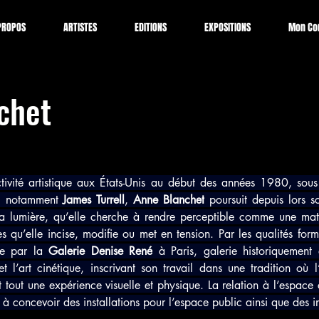
PROPOS
ARTISTES
EDITIONS
EXPOSITIONS
Mon Co
chet
ivité artistique aux États-Unis au début des années 1980, sous 
e, notamment 
James Turrell
, 
Anne Blanchet
 poursuit depuis lors s
la lumière, qu’elle cherche à rendre perceptible comme une matiè
 qu’elle incise, modifie ou met en tension. Par les qualités form
ée par la 
Galerie Denise René
 à Paris, galerie historiquemen
t l’art cinétique, inscrivant son travail dans une tradition où l
 tout une expérience visuelle et physique. La relation à l’espace
 concevoir des installations pour l’espace public ainsi que des int