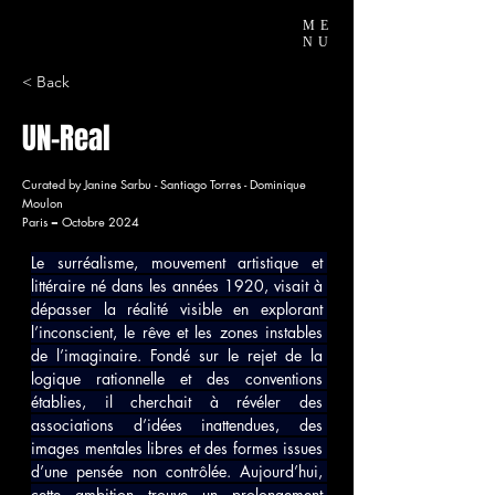
ME
NU
< Back
UN-Real
Curated by Janine Sarbu - Santiago Torres - Dominique
Moulon
Paris = Octobre 2024
Le surréalisme, mouvement artistique et 
littéraire né dans les années 1920, visait à 
dépasser la réalité visible en explorant 
l’inconscient, le rêve et les zones instables 
de l’imaginaire. Fondé sur le rejet de la 
logique rationnelle et des conventions 
établies, il cherchait à révéler des 
associations d’idées inattendues, des 
images mentales libres et des formes issues 
d’une pensée non contrôlée. Aujourd’hui, 
cette ambition trouve un prolongement 