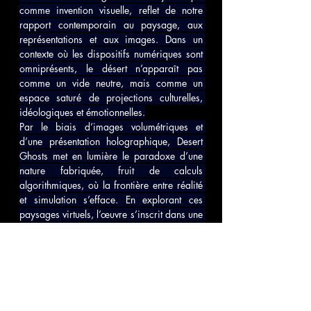
comme invention visuelle, reflet de notre 
rapport contemporain au paysage, aux 
représentations et aux images. Dans un 
contexte où les dispositifs numériques sont 
omniprésents, le désert n’apparaît pas 
comme un vide neutre, mais comme un 
espace saturé de projections culturelles, 
idéologiques et émotionnelles.
Par le biais d’images volumétriques et 
d’une présentation holographique, Desert 
Ghosts met en lumière le paradoxe d’une 
nature fabriquée, fruit de calculs 
algorithmiques, où la frontière entre réalité 
et simulation s’efface. En explorant ces 
paysages virtuels, l’œuvre s’inscrit dans une 
réflexion plus large sur la place de 
l’intelligence artificielle dans la production 
d’images et sur la manière dont celles-ci 
redessinent notre perception du monde — 
des thématiques qui résonnent pleinement 
avec l’esprit exploratoire et technologique 